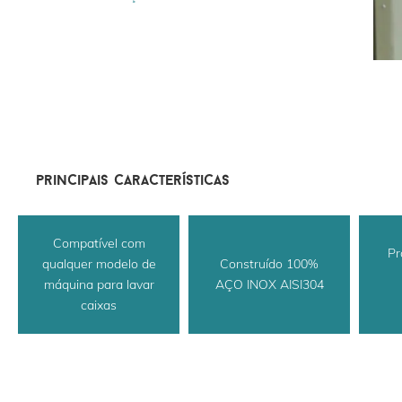
principais características
Compatível com
Pr
qualquer modelo de
Construído 100%
máquina para lavar
AÇO INOX AISI304
caixas