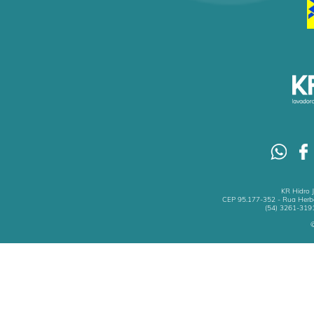
KR Hidro 
CEP 95.177-352 - Rua Herbe
(54) 3261-3191
©