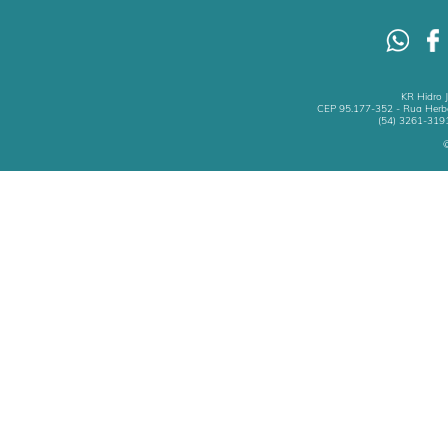
KR Hidro 
CEP 95.177-352 - Rua Herbe
(54) 3261-3191
©