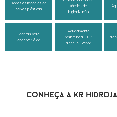
Todos os modelos de
técnico de
Águ
caixas plásticas
higienização
Aquecimento
Mantas para
resistência, GLP,
trab
absorver óleo
diesel ou vapor
conheça a kr hidroja