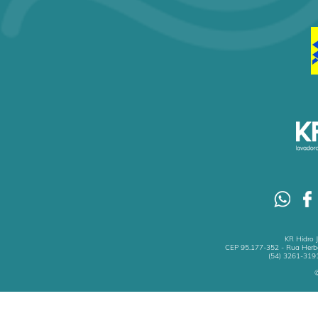
KR Hidro 
CEP 95.177-352 - Rua Herbe
(54) 3261-3191
©