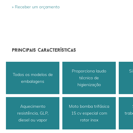
» Receber um orçamento
principais características
Proporciona laudo
S
Todos os modelos de
técnico de
embalagens
higienização
Aquecimento
Moto bomba trifásica
resistência, GLP,
15 cv especial com
trab
diesel ou vapor
rotor inox