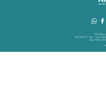
KR Hidro 
CEP 95.177-352 - Rua Herbe
(54) 3261-3191
©