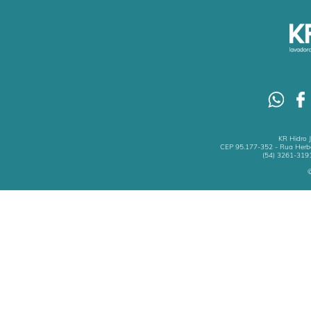
KR Hidro 
CEP 95.177-352 - Rua Herbe
(54) 3261-3191
©