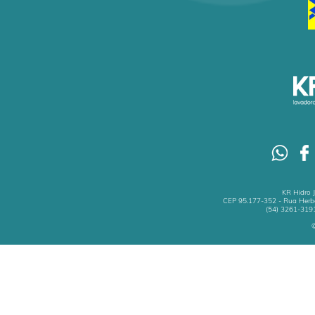
KR Hidro 
CEP 95.177-352 - Rua Herbe
(54) 3261-3191
©