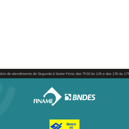
ário de atendimento de Segunda à Sexta-Feira, das 7h30 às 12h e das 13h às 17