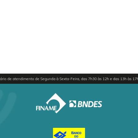
ário de atendimento de Segunda à Sexta-Feira, das 7h30 às 12h e das 13h às 17